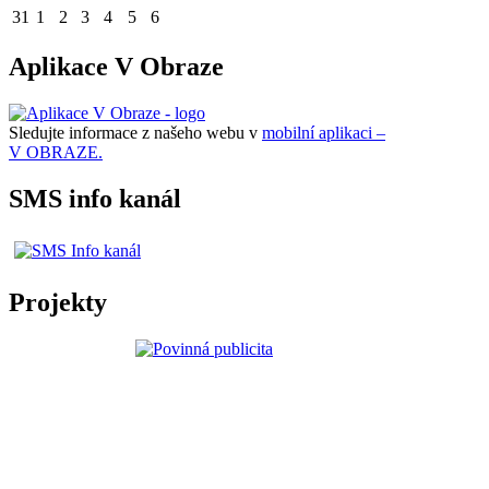
31
1
2
3
4
5
6
Aplikace V Obraze
Sledujte informace z našeho webu v
mobilní aplikaci –
V OBRAZE.
SMS info kanál
Projekty