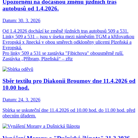
Upozornění na dočasnou změnu jízdních tras
autobusů od 1.4.2026.
Datum:
30. 3. 2026
Od 1.4.2026 dochází ke změně jízdních tras autobusů 509 a 531.
Linky 509 a 531 – jsou v úseku mezi náměstím TGM a křižovatkou
Evropská x Jinecká v obou směrech odkloněny ulicemi Plzeňská a
Evropská.
Pro linky 509 a 531 se zastávka "Fibichova" obousměrně ruší.
Zastávka „Příbram, Plzeňská“ – zřiz
Sběr textilu pro Diakonii Broumov dne 11.4.2026 od
10.00 hod.
Datum:
24. 3. 2026
Sbírka se uskuteční dne 11.4.2026 od 10.00 hod. do 11.00 hod. před
obecním úřadem.