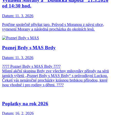
Vynášení Morany a "Dušnická šlápota" 21.3.2026
od 14:30 hod.
Datum:
11. 3. 2026
Pojďme společně přivítat jaro. Průvod s Moranou z návsi obce,
vynesení Morany a následná procházka do okolních lesů.
Poznej Brdy s MAS Brdy
Datum:
11. 3. 2026
???? Poznej Brdy s MAS Brdy ????
Místní akční skupina Brdy zve všechny milovníky přírody na sérii
jarních výletů „Poznej Brdy s MAS Brdy“ s průvodkyní Luckou.
Čekají vás nenáročné procházky krásnou brdskou přírodou, které
jsou vhodné i pro rodiny s dětmi. ????
Poplatky na rok 2026
Datum:
16. 2. 2026