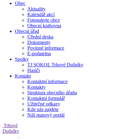
Obec
Aktuality
Kalendář akcí
Fotogalerie obce
Obecní knihovna
Obecní úřad
Úřední deska
Dokumenty
Povinné informace
E-podatelna
Spolky
TJ SOKOL Trhové Dušníky
Hasiči
Kontakt
Kontaktní informace
Kontakty
Struktura obecního úřadu
Kontaktní formulář
Užitečné odkazy
Kde nás najdete
Náš mapový portál
Trhové
Dušníky